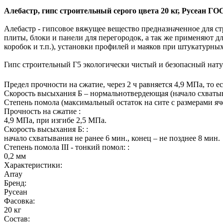
Алебастр, гипс строительный серого цвета 20 кг, Русеан ГО
Алебастр - гипсовое вяжущее вещество предназначенное для с
плиты, блоки и панели для перегородок, а так же применяют д
коробок и т.п.), установки профилей и маяков при штукатурны
Гипс строительный Г5 экологически чистый и безопасный нат
Предел прочности на сжатие, через 2 ч равняется 4,9 МПа, то ес
Скорость высыхания Б – нормальнотвердеющая (начало схватыван
Степень помола (максимальный остаток на сите с размерами ячейк
Прочность на сжатие :
4,9 МПа, при изгибе 2,5 МПа.
Скорость высыхания Б: :
начало схватывания не ранее 6 мин., конец – не позднее 8 мин.
Степень помола III - тонкий помол: :
0,2 мм
Характеристики:
Array
Бренд:
Русеан
Фасовка:
20 кг
Состав: