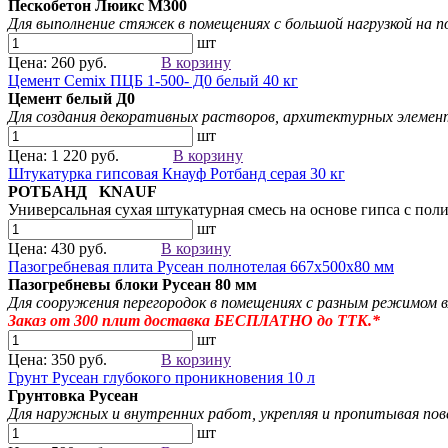
Пескобетон Люикс М300
Для выполнение стяжек в помещениях с большой нагрузкой на 
шт
Цена: 260 руб.
В корзину
Цемент Cemix ПЦБ 1-500- Д0 белый 40 кг
Цемент белый
Д0
Для создания
декоративных растворов
, архитектурных элемен
шт
Цена: 1 220 руб.
В корзину
Штукатурка гипсовая Кнауф Ротбанд серая 30 кг
РОТБАНД KNAUF
Универсальная сухая штукатурная смесь на основе гипса с 
шт
Цена: 430 руб.
В корзину
Пазогребневая плита Русеан полнотелая 667х500х80 мм
Пазогребневы блоки Русеан
80 мм
Для сооружения перегородок в помещениях с разным режимом 
Заказ от 300
плит
доставка БЕСПЛАТНО до ТТК.*
шт
Цена: 350 руб.
В корзину
Грунт Русеан глубокого проникновения 10 л
Грунтовка Русеан
Для наружных и внутренних работ, укрепляя и пропитывая пове
шт