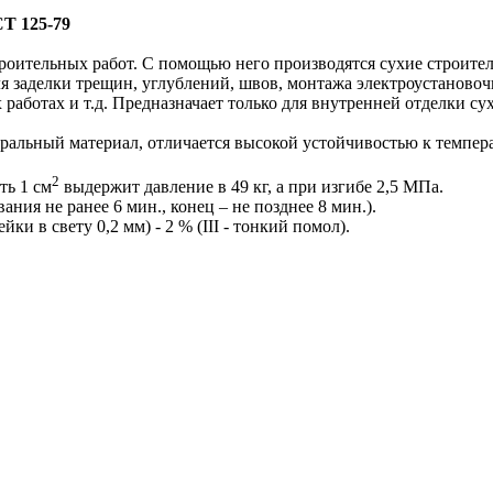
СТ 125-79
троительных работ. С помощью него производятся сухие строите
ля заделки трещин, углублений, швов, монтажа электроустаново
х работах и т.д. Предназначает только для внутренней отделки 
уральный материал, отличается высокой устойчивостью к темпер
2
ть 1 см
выдержит давление в 49 кг, а при изгибе 2,5 МПа.
ия не ранее 6 мин., конец – не позднее 8 мин.).
и в свету 0,2 мм) - 2 % (III - тонкий помол).