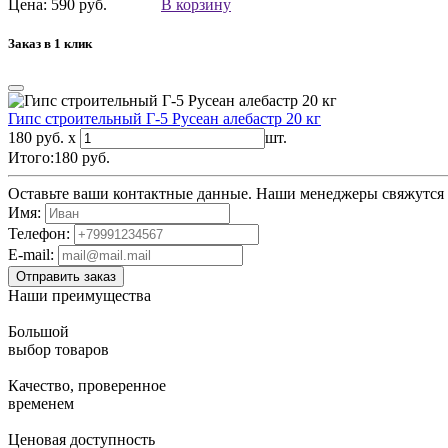
Цена: 590 руб.
В корзину
Заказ в 1 клик
Гипс строительный Г-5 Русеан алебастр 20 кг
180 руб. x
шт.
Итого:
180
руб.
Оставьте ваши контактные данные. Наши менеджеры свяжутся с
Имя:
Телефон:
E-mail:
Наши преимущества
Большой
выбор товаров
Качество, проверенное
временем
Ценовая доступность