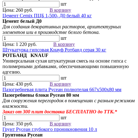
шт
Цена: 260 руб.
В корзину
Цемент Cemix ПЦБ 1-500- Д0 белый 40 кг
Цемент белый
Д0
Для создания
декоративных растворов
, архитектурных
элементов
или в производстве белого бетона.
шт
Цена: 1 220 руб.
В корзину
Штукатурка гипсовая Кнауф Ротбанд серая 30 кг
РОТБАНД KNAUF
Универсальная сухая штукатурная смесь на основе гипса с
полимерными добавками, обеспечивающими повышенную
адгезию.
шт
Цена: 430 руб.
В корзину
Пазогребневая плита Русеан полнотелая 667х500х80 мм
Пазогребневы блоки Русеан
80 мм
Для сооружения перегородок в помещениях с разным режимом
влажности.
Заказ от 300
плит
доставка БЕСПЛАТНО до ТТК.*
шт
Цена: 350 руб.
В корзину
Грунт Русеан глубокого проникновения 10 л
Грунтовка Русеан