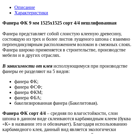
Описание
Характеристики
Фанера ФК 9 мм 1525х1525 сорт 4/4 нешлифованная
Фанера представляет собой слоистую клееную древесину,
состоящую из трех и более листов лущеного шпона с взаимно
перпендикулярным расположением волокон в смежных слоях.
Фанера широко применяется в строительстве, производстве
мебели и в других отраслях.
В зависимости от клея
исползующимуся при производстве
фанеры ее разделяют на 5 видов:
фанера ФК;
фанера ФСФ;
фанера ФКМ;
фанера ФБА;
бакелизированная фанера (Бакелитовая).
Фанера ФК
сорт 4/4
– средняя по влагостойкости, слои
шпона в данном виде склеиваются карбамидным клеем (буква
«К» в названии это и обозначает). Благодаря использованию
карбамидного клея, данный вид является экологически