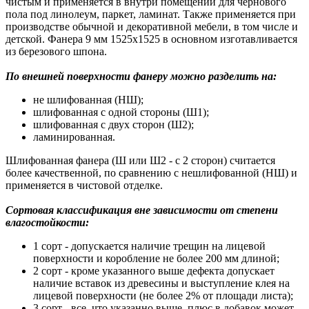
чистым и применяется в внутри помещений для чернового
пола под линолеум, паркет, ламинат. Также применяется при
производстве обычной и декоративной мебели, в том числе и
детской. Фанера 9 мм 1525х1525 в основном изготавливается
из березового шпона.
По внешней поверхности фанеру можно разделить на:
не шлифованная (НШ);
шлифованная с одной стороны (Ш1);
шлифованная с двух сторон (Ш2);
ламинированная.
Шлифованная фанера (Ш или Ш2 - с 2 сторон) считается
более качественной, по сравнению с нешлифованной (НШ) и
применяется в чистовой отделке.
Сортовая классификация вне зависимости от степени
влагостойкости:
1 сорт - допускается наличие трещин на лицевой
поверхности и коробление не более 200 мм длиной;
2 сорт - кроме указанного выше дефекта допускает
наличие вставок из древесины и выступление клея на
лицевой поверхности (не более 2% от площади листа);
3 сорт - все, что указанно выше, плюс в добавок может