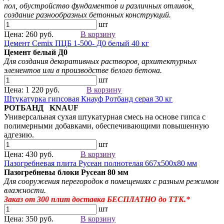
пол, обустройство фундаментов и различных отливок,
создание разнообразных бетонных конструкций.
шт
Цена: 260 руб.
В корзину
Цемент Cemix ПЦБ 1-500- Д0 белый 40 кг
Цемент белый
Д0
Для создания
декоративных растворов
, архитектурных
элементов
или в производстве белого бетона.
шт
Цена: 1 220 руб.
В корзину
Штукатурка гипсовая Кнауф Ротбанд серая 30 кг
РОТБАНД KNAUF
Универсальная сухая штукатурная смесь на основе гипса с
полимерными добавками, обеспечивающими повышенную
адгезию.
шт
Цена: 430 руб.
В корзину
Пазогребневая плита Русеан полнотелая 667х500х80 мм
Пазогребневы блоки Русеан
80 мм
Для сооружения перегородок в помещениях с разным режимом
влажности.
Заказ от 300
плит
доставка БЕСПЛАТНО до ТТК.*
шт
Цена: 350 руб.
В корзину