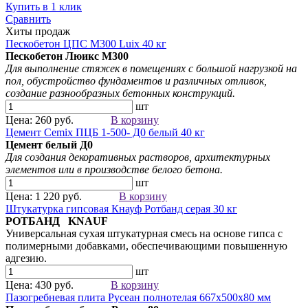
Купить в 1 клик
Сравнить
Хиты продаж
Пескобетон ЦПС М300 Luix 40 кг
Пескобетон Люикс М300
Для выполнение стяжек в помещениях с большой нагрузкой на
пол, обустройство фундаментов и различных отливок,
создание разнообразных бетонных конструкций.
шт
Цена: 260 руб.
В корзину
Цемент Cemix ПЦБ 1-500- Д0 белый 40 кг
Цемент белый
Д0
Для создания
декоративных растворов
, архитектурных
элементов
или в производстве белого бетона.
шт
Цена: 1 220 руб.
В корзину
Штукатурка гипсовая Кнауф Ротбанд серая 30 кг
РОТБАНД KNAUF
Универсальная сухая штукатурная смесь на основе гипса с
полимерными добавками, обеспечивающими повышенную
адгезию.
шт
Цена: 430 руб.
В корзину
Пазогребневая плита Русеан полнотелая 667х500х80 мм