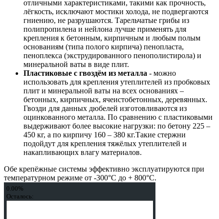
отличными характеристиками, такими как прочность,
лёгкость, исключают мостики холода, не подвергаются
гниению, не разрушаются. Тарельчатые грибы из
полипропилена и нейлона лучше применять для
крепления к бетонным, кирпичным и любым полым
основаниям (типа полого кирпича) пенопласта,
пеноплекса (экструдированного пенополистирола) и
минеральной ваты в виде плит.
Пластиковые с гвоздём из металла
- можно
использовать для крепления утеплителей из пробковых
плит и минеральной ваты на всех основаниях –
бетонных, кирпичных, ячеистобетонных, деревянных.
Гвозди для данных дюбелей изготовливаются из
оцинкованного металла. По сравнению с пластиковыми
выдерживают более высокие нагрузки: по бетону 225 –
450 кг, а по кирпичу 160 – 380 кг.Такие стержни
подойдут для крепления тяжёлых утеплителей и
накапливающих влагу материалов.
Обе крепёжные системы эффективно эксплуатируются при
температурном режиме от -300°С до + 800°С.
0.00%
Осталось: