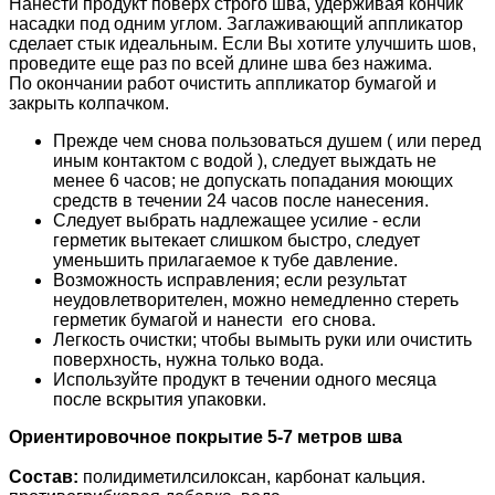
Нанести продукт поверх строго шва, удерживая кончик
насадки под одним углом. Заглаживающий аппликатор
сделает стык идеальным. Если Вы хотите улучшить шов,
проведите еще раз по всей длине шва без нажима.
По окончании работ очистить аппликатор бумагой и
закрыть колпачком.
Прежде чем снова пользоваться душем ( или перед
иным контактом с водой ), следует выждать не
менее 6 часов; не допускать попадания моющих
средств в течении 24 часов после нанесения.
Следует выбрать надлежащее усилие - если
герметик вытекает слишком быстро, следует
уменьшить прилагаемое к тубе давление.
Возможность исправления; если результат
неудовлетворителен, можно немедленно стереть
герметик бумагой и нанести его снова.
Легкость очистки; чтобы вымыть руки или очистить
поверхность, нужна только вода.
Используйте продукт в течении одного месяца
после вскрытия упаковки.
Ориентировочное покрытие 5-7 метров шва
Состав:
полидиметилсилоксан, карбонат кальция.