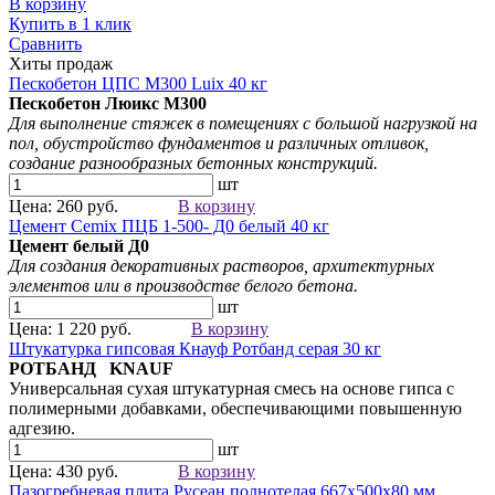
В корзину
Купить в 1 клик
Сравнить
Хиты продаж
Пескобетон ЦПС М300 Luix 40 кг
Пескобетон Люикс М300
Для выполнение стяжек в помещениях с большой нагрузкой на
пол, обустройство фундаментов и различных отливок,
создание разнообразных бетонных конструкций.
шт
Цена: 260 руб.
В корзину
Цемент Cemix ПЦБ 1-500- Д0 белый 40 кг
Цемент белый
Д0
Для создания
декоративных растворов
, архитектурных
элементов
или в производстве белого бетона.
шт
Цена: 1 220 руб.
В корзину
Штукатурка гипсовая Кнауф Ротбанд серая 30 кг
РОТБАНД KNAUF
Универсальная сухая штукатурная смесь на основе гипса с
полимерными добавками, обеспечивающими повышенную
адгезию.
шт
Цена: 430 руб.
В корзину
Пазогребневая плита Русеан полнотелая 667х500х80 мм