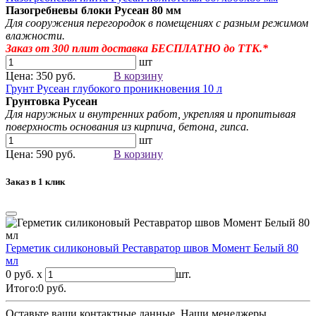
Пазогребневы блоки Русеан
80 мм
Для сооружения перегородок в помещениях с разным режимом
влажности.
Заказ от 300
плит
доставка БЕСПЛАТНО до ТТК.*
шт
Цена: 350 руб.
В корзину
Грунт Русеан глубокого проникновения 10 л
Грунтовка Русеан
Для наружных и внутренних работ, укрепляя и пропитывая
поверхность основания из кирпича, бетона, гипса.
шт
Цена: 590 руб.
В корзину
Заказ в 1 клик
Герметик силиконовый Реставратор швов Момент Белый 80
мл
0 руб. x
шт.
Итого:
0
руб.
Оставьте ваши контактные данные. Наши менеджеры