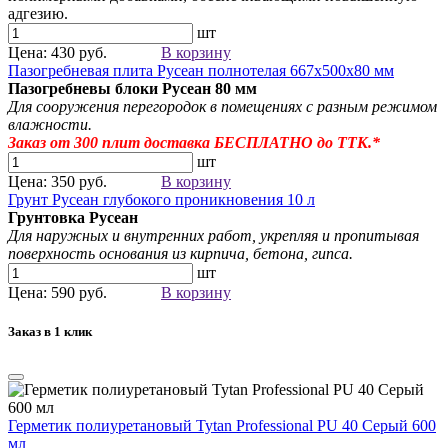
адгезию.
шт
Цена: 430 руб.
В корзину
Пазогребневая плита Русеан полнотелая 667х500х80 мм
Пазогребневы блоки Русеан
80 мм
Для сооружения перегородок в помещениях с разным режимом
влажности.
Заказ от 300
плит
доставка БЕСПЛАТНО до ТТК.*
шт
Цена: 350 руб.
В корзину
Грунт Русеан глубокого проникновения 10 л
Грунтовка Русеан
Для наружных и внутренних работ, укрепляя и пропитывая
поверхность основания из кирпича, бетона, гипса.
шт
Цена: 590 руб.
В корзину
Заказ в 1 клик
Герметик полиуретановый Tytan Professional PU 40 Серый 600
мл