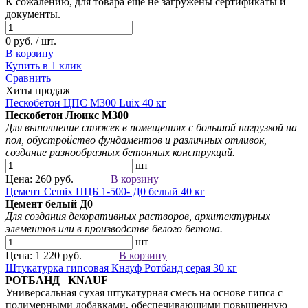
К сожалению, для товара еще не загружены сертификаты и
документы.
0 руб. / шт.
В корзину
Купить в 1 клик
Сравнить
Хиты продаж
Пескобетон ЦПС М300 Luix 40 кг
Пескобетон Люикс М300
Для выполнение стяжек в помещениях с большой нагрузкой на
пол, обустройство фундаментов и различных отливок,
создание разнообразных бетонных конструкций.
шт
Цена: 260 руб.
В корзину
Цемент Cemix ПЦБ 1-500- Д0 белый 40 кг
Цемент белый
Д0
Для создания
декоративных растворов
, архитектурных
элементов
или в производстве белого бетона.
шт
Цена: 1 220 руб.
В корзину
Штукатурка гипсовая Кнауф Ротбанд серая 30 кг
РОТБАНД KNAUF
Универсальная сухая штукатурная смесь на основе гипса с
полимерными добавками, обеспечивающими повышенную