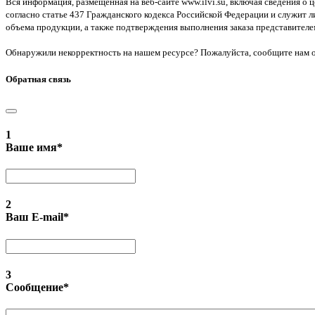
Вся информация, размещенная на веб-сайте www.ilvi.su, включая сведения о 
согласно статье 437 Гражданского кодекса Российской Федерации и служит л
объема продукции, а также подтверждения выполнения заказа представител
Обнаружили некорректность на нашем ресурсе? Пожалуйста, сообщите нам 
Обратная связь
1
Ваше имя
*
2
Ваш E-mail
*
3
Сообщение
*