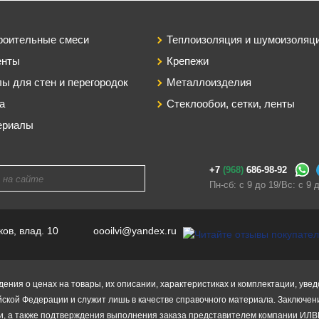
роительные смеси
Теплоизоляция и шумоизоляц
енты
Крепежи
ы для стен и перегородок
Металлоизделия
а
Стеклообои, сетки, ленты
ериалы
+7
(968)
686-98-92
Пн-сб: с 9 до 19/Вс: с 9 
ков, влад. 10
oooilvi@yandex.ru
дения о ценах на товары, их описании, характеристиках и комплектации, ув
йской Федерации и служит лишь в качестве справочного материала. Заключе
и, а также подтверждения выполнения заказа представителем компании ИЛВ