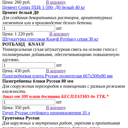
Цена: 260 руб.
В корзину
Цемент Cemix ПЦБ 1-500- Д0 белый 40 кг
Цемент белый
Д0
Для создания
декоративных растворов
, архитектурных
элементов
или в производстве белого бетона.
шт
Цена: 1 220 руб.
В корзину
Штукатурка гипсовая Кнауф Ротбанд серая 30 кг
РОТБАНД KNAUF
Универсальная сухая штукатурная смесь на основе гипса с
полимерными добавками, обеспечивающими повышенную
адгезию.
шт
Цена: 430 руб.
В корзину
Пазогребневая плита Русеан полнотелая 667х500х80 мм
Пазогребневы блоки Русеан
80 мм
Для сооружения перегородок в помещениях с разным режимом
влажности.
Заказ от 300
плит
доставка БЕСПЛАТНО до ТТК.*
шт
Цена: 350 руб.
В корзину
Грунт Русеан глубокого проникновения 10 л
Грунтовка Русеан
Для наружных и внутренних работ, укрепляя и пропитывая