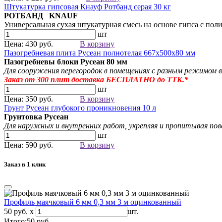
Штукатурка гипсовая Кнауф Ротбанд серая 30 кг
РОТБАНД KNAUF
Универсальная сухая штукатурная смесь на основе гипса с 
шт
Цена: 430 руб.
В корзину
Пазогребневая плита Русеан полнотелая 667х500х80 мм
Пазогребневы блоки Русеан
80 мм
Для сооружения перегородок в помещениях с разным режимом 
Заказ от 300
плит
доставка БЕСПЛАТНО до ТТК.*
шт
Цена: 350 руб.
В корзину
Грунт Русеан глубокого проникновения 10 л
Грунтовка Русеан
Для наружных и внутренних работ, укрепляя и пропитывая пове
шт
Цена: 590 руб.
В корзину
Заказ в 1 клик
Профиль маячковый 6 мм 0,3 мм 3 м оцинкованный
50 руб. x
шт.
Итого:
50
руб.