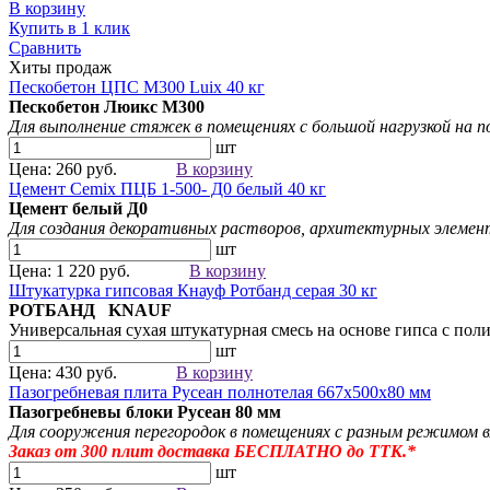
В корзину
Купить в 1 клик
Сравнить
Хиты продаж
Пескобетон ЦПС М300 Luix 40 кг
Пескобетон Люикс М300
Для выполнение стяжек в помещениях с большой нагрузкой на 
шт
Цена: 260 руб.
В корзину
Цемент Cemix ПЦБ 1-500- Д0 белый 40 кг
Цемент белый
Д0
Для создания
декоративных растворов
, архитектурных элемен
шт
Цена: 1 220 руб.
В корзину
Штукатурка гипсовая Кнауф Ротбанд серая 30 кг
РОТБАНД KNAUF
Универсальная сухая штукатурная смесь на основе гипса с 
шт
Цена: 430 руб.
В корзину
Пазогребневая плита Русеан полнотелая 667х500х80 мм
Пазогребневы блоки Русеан
80 мм
Для сооружения перегородок в помещениях с разным режимом 
Заказ от 300
плит
доставка БЕСПЛАТНО до ТТК.*
шт