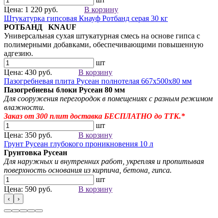
Цена: 1 220 руб.
В корзину
Штукатурка гипсовая Кнауф Ротбанд серая 30 кг
РОТБАНД KNAUF
Универсальная сухая штукатурная смесь на основе гипса с
полимерными добавками, обеспечивающими повышенную
адгезию.
шт
Цена: 430 руб.
В корзину
Пазогребневая плита Русеан полнотелая 667х500х80 мм
Пазогребневы блоки Русеан
80 мм
Для сооружения перегородок в помещениях с разным режимом
влажности.
Заказ от 300
плит
доставка БЕСПЛАТНО до ТТК.*
шт
Цена: 350 руб.
В корзину
Грунт Русеан глубокого проникновения 10 л
Грунтовка Русеан
Для наружных и внутренних работ, укрепляя и пропитывая
поверхность основания из кирпича, бетона, гипса.
шт
Цена: 590 руб.
В корзину
‹
›