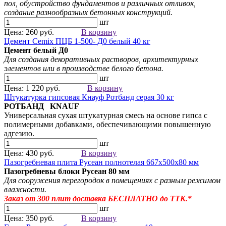
пол, обустройство фундаментов и различных отливок,
создание разнообразных бетонных конструкций.
шт
Цена: 260 руб.
В корзину
Цемент Cemix ПЦБ 1-500- Д0 белый 40 кг
Цемент белый
Д0
Для создания
декоративных растворов
, архитектурных
элементов
или в производстве белого бетона.
шт
Цена: 1 220 руб.
В корзину
Штукатурка гипсовая Кнауф Ротбанд серая 30 кг
РОТБАНД KNAUF
Универсальная сухая штукатурная смесь на основе гипса с
полимерными добавками, обеспечивающими повышенную
адгезию.
шт
Цена: 430 руб.
В корзину
Пазогребневая плита Русеан полнотелая 667х500х80 мм
Пазогребневы блоки Русеан
80 мм
Для сооружения перегородок в помещениях с разным режимом
влажности.
Заказ от 300
плит
доставка БЕСПЛАТНО до ТТК.*
шт
Цена: 350 руб.
В корзину